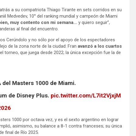
atrás a su compatriota Thiago Tirante en sets corridos en su
 Daniil Medvedev, 10° del ranking mundial y campeón de Miami
bien, muy contento con mi semana…
y quiero seguir”,
nderas al final del encuentro.
nos Cerúndolo y no sólo por el apoyo de los espectadores
ejo de la zona norte de la ciudad: Fran
avanzó a los cuartos
el torneo, que juega desde 2022; la única excepción fue la de
del Masters 1000 de Miami.
um de Disney Plus.
pic.twitter.com/L7it2VjxjM
2026
ters 1000 por octava vez, y es el sexto argentino en lograr
Amplió, asimismo, su balance a 8-1 contra franceses; su única
e final de Río 2025.