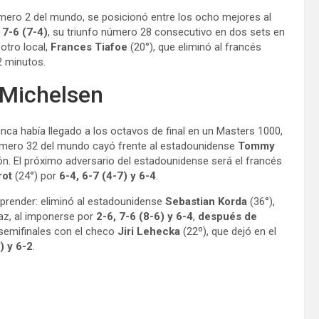
úmero 2 del mundo, se posicionó entre los ocho mejores al
 7-6 (7-4)
, su triunfo número 28 consecutivo en dos sets en
otro local,
Frances Tiafoe
(20°), que eliminó al francés
2 minutos.
e Michelsen
unca había llegado a los octavos de final en un Masters 1000,
número 32 del mundo cayó frente al estadounidense
Tommy
ón. El próximo adversario del estadounidense será el francés
rot
(24°) por
6-4, 6-7 (4-7) y 6-4
.
rprender: eliminó al estadounidense
Sebastian Korda
(36°),
raz, al imponerse por
2-6, 7-6 (8-6) y 6-4
,
después de
 semifinales con el checo
Jiri Lehecka
(22º), que dejó en el
) y 6-2
.