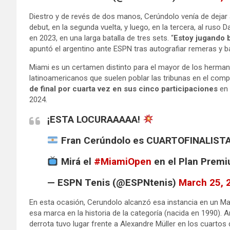
Diestro y de revés de dos manos, Cerúndolo venía de dejar 
debut, en la segunda vuelta, y luego, en la tercera, al ruso
en 2023, en una larga batalla de tres sets. “
Estoy jugando 
apuntó el argentino ante ESPN tras autografiar remeras y ba
Miami es un certamen distinto para el mayor de los herma
latinoamericanos que suelen poblar las tribunas en el compl
de final por cuarta vez en sus cinco participaciones
en 
2024.
¡ESTA LOCURAAAAA!
Fran Cerúndolo es CUARTOFINALISTA 
Mirá el
#MiamiOpen
en el Plan Premi
— ESPN Tenis (@ESPNtenis)
March 25, 
En esta ocasión, Cerundolo alcanzó esa instancia en un Mas
esa marca en la historia de la categoría (nacida en 1990). 
derrota tuvo lugar frente a Alexandre Müller en los cuartos d