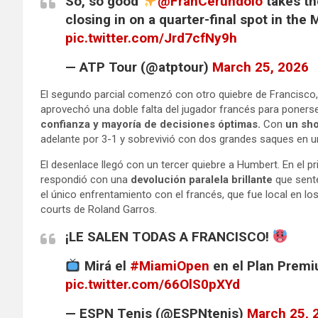
So, so good
@FranCerundolo
takes th
closing in on a quarter-final spot in the 
pic.twitter.com/Jrd7cfNy9h
— ATP Tour (@atptour)
March 25, 2026
El segundo parcial comenzó con otro quiebre de Francisco, 
aprovechó una doble falta del jugador francés para poners
confianza y mayoría de decisiones óptimas.
Con
un sho
adelante por 3-1 y sobrevivió con dos grandes saques en un
El desenlace llegó con un tercer quiebre a Humbert. En el p
respondió con una
devolución paralela brillante
que sente
el único enfrentamiento con el francés, que fue local en los
courts de Roland Garros.
¡LE SALEN TODAS A FRANCISCO!
Mirá el
#MiamiOpen
en el Plan Premi
pic.twitter.com/66OlS0pXYd
— ESPN Tenis (@ESPNtenis)
March 25, 