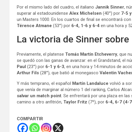
Por el mismo lado del cuadro, el italiano
Jannik Sinner
, n
superar al estadounidense
Alex Michelsen
(40°) por
7-5 y
un Masters 1000. En los cuartos de final se encontrará con 
Térence Atmane
(53°) por
6-4, 1-6 y 6-4
en una hora y 5
La victoria de Sinner sobr
Previamente, el platense
Tomás Martín Etcheverry
, que n
se quedó con las ganas de avanzar: en el Grandstand, el 
Paul
(23°) por
6-1 y 6-3
, en una hora y 14 minutos de acci
Arthur Fils
(28°), que batió al monegasco
Valentin Vache
Y más temprano, el español
Martín Landaluce
volvió a so
que venía de marginar al número 1 del ranking, Carlos Alca
salvar un match point
. Se enfrentará por una plaza en las
camino a otro anfitrión,
Taylor Fritz
(7º), por
6-4, 6-7 (4-7
COMPARTIR