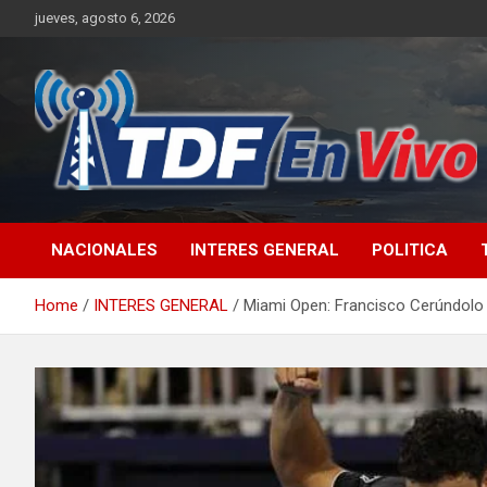
Skip
jueves, agosto 6, 2026
to
content
sitio web de noticias
NACIONALES
INTERES GENERAL
POLITICA
Home
INTERES GENERAL
Miami Open: Francisco Cerúndolo 