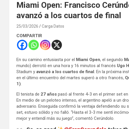
Miami Open: Francisco Cerúnd
avanzó a los cuartos de final
25/03/2026
Carga Datos
COMPARTIR
En su camino entusiasta por el
Miami Open
, el segundo
Ma
mundo) derrotó en una hora y 16 minutos al francés
Ugo 
Stadium y
avanzó a los cuartos de final
. En la próxima in
en el último encuentro del martes superó a otro francés,
Q
1)
.
El tenista de
27 años
pasó al frente 4-3 en el primer set e
En medio de un peloteo intenso, el argentino apeló a un dro
adversario. Enseguida confirmó la ventaja defendiendo su se
set, estuvo sólido y no falló. “Hasta el 3-3 me sentí incóm
mejor y entendí más su juego”, comentó Cerúndolo.