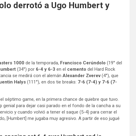
olo derrotó a Ugo Humbert y
sters 1000
de la temporada,
Francisco Cerúndolo
(19° del
Humbert
(34°) por
6-4 y 6-3
en el
cemento
del Hard Rock
stancia se medirá con el alemán
Alexander Zverev
(4°), que
uentin Halys
(111°), en dos tie breaks:
7-6 (7-4) y 7-6 (7-
n el séptimo game, en la primera chance de quiebre que tuvo.
p genial para dejar casi parado en el fondo de la cancha a su
rvicio y cuando volvió a tener el saque (5-4) para cerrar el
odo, [Humbert] me jugaba muy agresivo. A partir de eso jugué