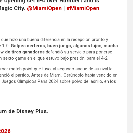
e opening set 6-4 over Humbert and is
Magic City.
@MiamiOpen
|
#MiamiOpen
que hizo una buena diferencia en la recepción pronto y
e 1-0.
Golpes certeros, buen juego, algunos lujos, mucha
w de tiros ganadores
defendió su servicio para ponerse
 sexto game en el que estuvo bajo presión, para el 4-2.
rimer match point que tuvo, al segundo saque de su rival le
nció el partido. Antes de Miami, Cerúndolo había vencido en
 Juegos Olímpicos París 2024 sobre polvo de ladrillo, en los
um de Disney Plus.
2026