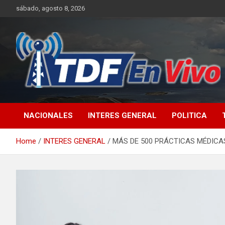
Skip
sábado, agosto 8, 2026
to
content
sitio web de noticias
NACIONALES
INTERES GENERAL
POLITICA
Home
INTERES GENERAL
MÁS DE 500 PRÁCTICAS MÉDICAS