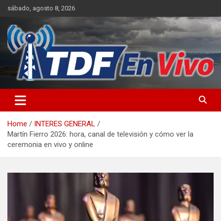
Skip
sábado, agosto 8, 2026
to
content
sitio web de noticias
Home
INTERES GENERAL
Martín Fierro 2026: hora, canal de televisión y cómo ver la
ceremonia en vivo y online