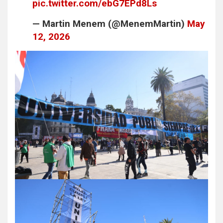
pic.twitter.com/ebG7EPd8Ls
— Martin Menem (@MenemMartin)
May
12, 2026