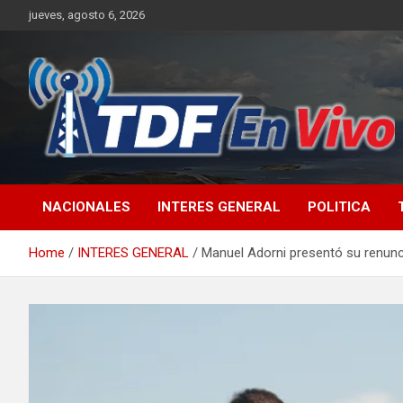
Skip
jueves, agosto 6, 2026
to
content
sitio web de noticias
NACIONALES
INTERES GENERAL
POLITICA
Home
INTERES GENERAL
Manuel Adorni presentó su renunci