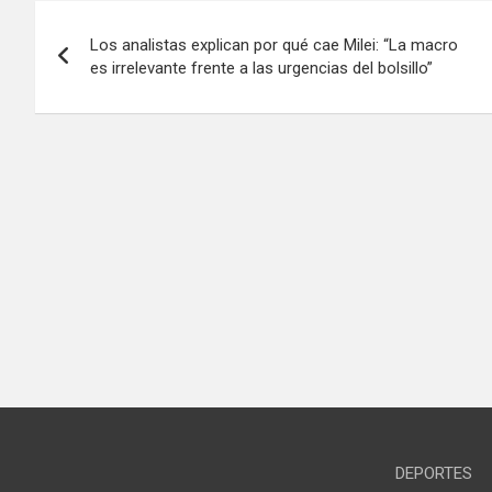
Navegación
Los analistas explican por qué cae Milei: “La macro
de
es irrelevante frente a las urgencias del bolsillo”
entradas
DEPORTES