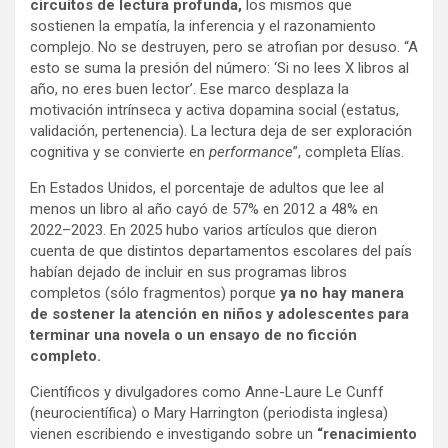
circuitos de lectura profunda,
los mismos que
sostienen la empatía, la inferencia y el razonamiento
complejo. No se destruyen, pero se atrofian por desuso. “A
esto se suma la presión del número: ‘Si no lees X libros al
año, no eres buen lector’. Ese marco desplaza la
motivación intrínseca y activa dopamina social (estatus,
validación, pertenencia). La lectura deja de ser exploración
cognitiva y se convierte en
performance
”, completa Elías.
En Estados Unidos, el porcentaje de adultos que lee al
menos un libro al año cayó de 57% en 2012 a 48% en
2022–2023. En 2025 hubo varios artículos que dieron
cuenta de que distintos departamentos escolares del país
habían dejado de incluir en sus programas libros
completos (sólo fragmentos) porque
ya no hay manera
de sostener la atención en niños y adolescentes para
terminar una novela o un ensayo de no ficción
completo.
Científicos y divulgadores como Anne-Laure Le Cunff
(neurocientífica) o Mary Harrington (periodista inglesa)
vienen escribiendo e investigando sobre un
“renacimiento