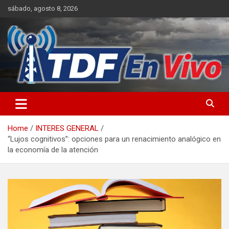
Skip
sábado, agosto 8, 2026
to
content
sitio web de noticias
Home
INTERES GENERAL
“Lujos cognitivos”: opciones para un renacimiento analógico en
la economía de la atención