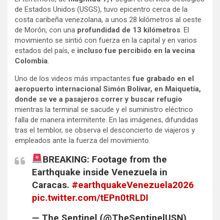
de Estados Unidos (USGS), tuvo epicentro cerca de la
costa caribeña venezolana, a unos 28 kilómetros al oeste
de Morón, con una
profundidad de 13 kilómetros
. El
movimiento se sintió con fuerza en la capital y en varios
estados del país, e
incluso fue percibido en la vecina
Colombia
.
Uno de los videos más impactantes
fue grabado en el
aeropuerto internacional Simón Bolívar, en Maiquetía,
donde se ve a pasajeros correr y buscar refugio
mientras la terminal se sacude y el suministro eléctrico
falla de manera intermitente. En las imágenes, difundidas
tras el temblor, se observa el desconcierto de viajeros y
empleados ante la fuerza del movimiento.
BREAKING: Footage from the
Earthquake inside Venezuela in
Caracas.
#earthquakeVenezuela2026
pic.twitter.com/tEPn0tRLDI
— The Sentinel (@TheSentinelUSN)