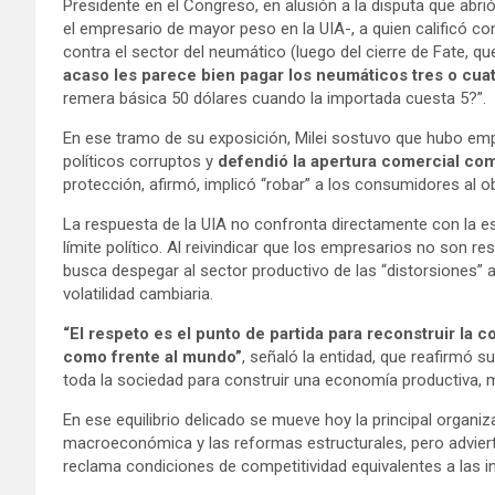
Presidente en el Congreso, en alusión a la disputa que abr
el empresario de mayor peso en la UIA-, a quien calificó c
contra el sector del neumático (luego del cierre de Fate, que
acaso les parece bien pagar los neumáticos tres o cu
remera básica 50 dólares cuando la importada cuesta 5?”.
En ese tramo de su exposición, Milei sostuvo que hubo emp
políticos corruptos y
defendió la apertura comercial com
protección, afirmó, implicó “robar” a los consumidores al o
La respuesta de la UIA no confronta directamente con la es
límite político. Al reivindicar que los empresarios no son r
busca despegar al sector productivo de las “distorsiones” a
volatilidad cambiaria.
“El respeto es el punto de partida para reconstruir la 
como frente al mundo”
, señaló la entidad, que reafirmó s
toda la sociedad para construir una economía productiva, 
En ese equilibrio delicado se mueve hoy la principal organiz
macroeconómica y las reformas estructurales, pero adviert
reclama condiciones de competitividad equivalentes a las i