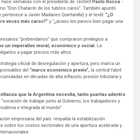
ió hace semanas con el presidente de Techint
Paolo Rocca
-
omo “Don Chatarrín de los tubitos caros”. También apuntó
 pertenece a Javier Madanes Quintanilla) y el textil:
“¿O
atro veces más caros?”
y “¿acaso les parece bien pagar una
resarios “prebendarios” que compraron privilegios a
o un imperativo moral, económico y social.
La
bligarlos a pagar precios más altos.
trategia oficial de desregulación y apertura, pero marca un
esponsables del
“marco económico previo”,
la central fabril
cumuladas en décadas de alta inflación, presión tributaria y
confianza que la Argentina necesita, tanto puertas adentro
u “vocación de trabajar junto al Gobierno, los trabajadores y
moderna e integrada al mundo”.
ación empresaria del país: respalda la estabilización
e sobre los costos sectoriales de una apertura acelerada y
nternacionales.