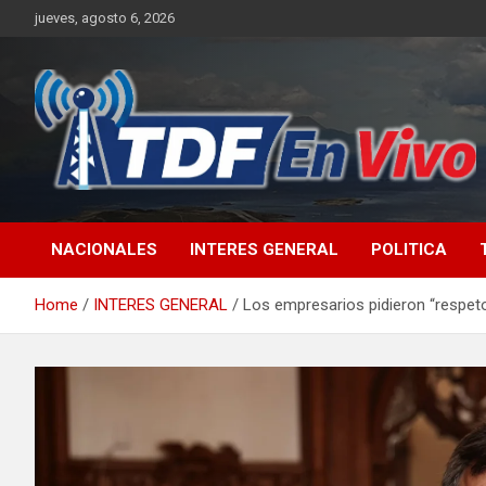
Skip
jueves, agosto 6, 2026
to
content
sitio web de noticias
NACIONALES
INTERES GENERAL
POLITICA
Home
INTERES GENERAL
Los empresarios pidieron “respeto