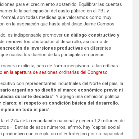
ciones para el crecimiento sostenido. Equilibrar las cuentas
inamente la participación del gasto público en el PBI, y
ctor formal, son todas medidas que valoramos como muy
on en la asociación que hasta abril dirige Jaime Campos.
nido, es indispensable promover
un diálogo constructivo y
de remover los obstáculos al desarrollo, así como de
concreción de inversiones productivas
en diferentes
d que nuclea los dueños de las principales empresas.
anera explícita, pero de forma inequívoca- a las críticas
o en la apertura de sesiones ordinarias del Congreso.
cutivo con representantes industriales del Norte del país, la
sario argentino no diseñó el marco económico previo ni
muladas durante décadas”
. Y agregó una definición política
claros: el respeto es condición básica del desarrollo.
mpleo en todo el país”
.
rta el 27% de la recaudación nacional y genera 1,2 millones de
ectos—. Detrás de esos números, afirmó, hay “capital social
o productivo que cumple un rol estratégico por su capacidad