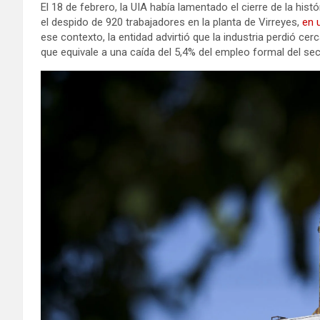
El 18 de febrero, la UIA había lamentado el cierre de la his
el despido de 920 trabajadores en la planta de Virreyes,
en u
ese contexto, la entidad advirtió que la industria perdió cer
que equivale a una caída del 5,4% del empleo formal del sect