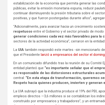
estabilización de la economía que permita generar las condi
públicas, evitar la emisión monetaria espuria, reducir paulat
continuar disminuyendo la presión tributaria sobre el se
positivas, y que fueron postergadas durante años”, agregar
“Adicionalmente, para avanzar hacia un crecimiento soste
respetuoso
entre el Gobierno y el sector privado de modo 
generar condiciones cada vez más favorables para la 
sectores de la actividad económica”, cerraron en la entida
La
UIA
también respondió este martes -sin mencionarlo de m
que el Presidente
lanzó a empresarios del sector el doming
En un comunicado difundido tras la reunión de su Comité Eje
entidad planteó que
“es importante señalar que el empre
es responsable de las distorsiones estructurales acu
central:
“En esta etapa de transformación, queremos ser 
Respeto hacia quienes producen, invierten y generan e
La UIA subrayó que la industria produce el 19% del PBI, apo
empleos directos —3,6 millones si se contabilizan los indir
construido por empresarios y trabajadores”, y un entramad