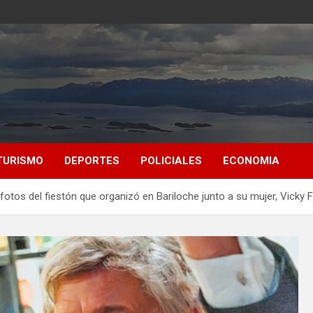
TURISMO
DEPORTES
POLICIALES
ECONOMIA
otos del fiestón que organizó en Bariloche junto a su mujer, Vicky F