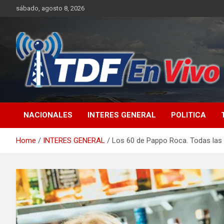
Skip
sábado, agosto 8, 2026
to
content
sitio web de noticias
NACIONALES
INTERES GENERAL
POLITICA
Home
INTERES GENERAL
Los 60 de Pappo Roca. Todas las f