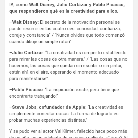
IA, como
Walt Disney, Julio Cortázar y Pablo Picasso,
que respondieron qué es la creatividad para ellos
.
–
Walt Disney:
El secreto de la motivación personal se
puede resumir en las cuatro ces: curiosidad, confianza,
coraje y constancia” / “Nunca olvides que todo comenzó
cuando dibujé un simple ratón”
–
Julio Cortázar
: “La creatividad es romper lo establecido
para mirar las cosas de otra manera.” / “Las cosas que no
hacemos, las cosas que quedan sin escribir o sin pintar,
están ahí, en el aire, esperando el momento adecuado
para manifestarse”.
–
Pablo Picasso
: “La inspiración existe, pero tiene que
encontrarte trabajando.”
–
Steve Jobs, cofundador de Apple
: “La creatividad es
simplemente conectar cosas. La forma de lograrlo es
probar muchas experiencias distintas.”
Y se pudo ver al actor Val Kilmer, fallecido hace poco más
de un año, en un adelanto de su nueva película. ¿Cómo? Sí,