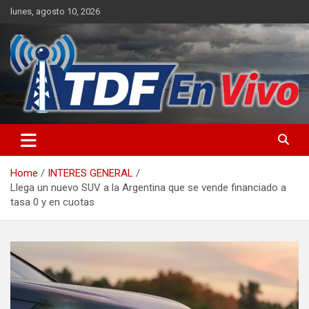
Skip
lunes, agosto 10, 2026
to
content
sitio web de noticias
Home
INTERES GENERAL
Llega un nuevo SUV a la Argentina que se vende financiado a
tasa 0 y en cuotas