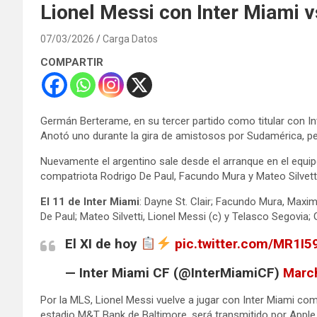
Lionel Messi con Inter Miami v
07/03/2026
Carga Datos
COMPARTIR
Germán Berterame, en su tercer partido como titular con I
Anotó uno durante la gira de amistosos por Sudamérica, pe
Nuevamente el argentino sale desde el arranque en el equi
compatriota Rodrigo De Paul, Facundo Mura y Mateo Silvetti
El 11 de Inter Miami
: Dayne St. Clair; Facundo Mura, Maxim
De Paul; Mateo Silvetti, Lionel Messi (c) y Telasco Segovia
El XI de hoy
pic.twitter.com/MR1I
— Inter Miami CF (@InterMiamiCF)
Marc
Por la MLS, Lionel Messi vuelve a jugar con Inter Miami como
estadio M&T Bank de Baltimore, será transmitido por Apple 