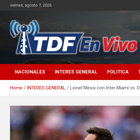
Skip
viernes, agosto 7, 2026
to
content
sitio web de noticias
NACIONALES
INTERES GENERAL
POLITICA
Home
INTERES GENERAL
Lionel Messi con Inter Miami vs. D