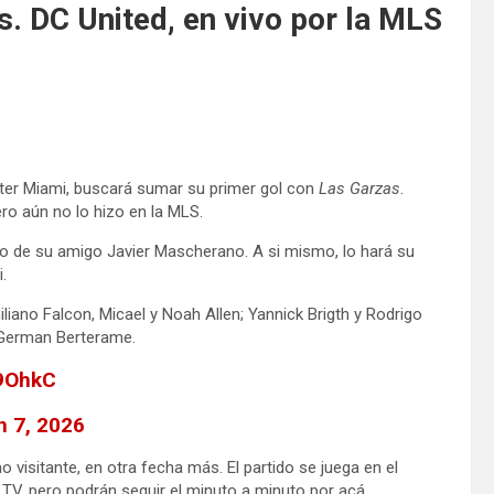
s. DC United, en vivo por la MLS
nter Miami, buscará sumar su primer gol con
Las Garzas
.
ro aún no lo hizo en la MLS.
po de su amigo Javier Mascherano. A si mismo, lo hará su
.
iliano Falcon, Micael y Noah Allen; Yannick Brigth y Rodrigo
; German Berterame.
59OhkC
h 7, 2026
 visitante, en otra fecha más. El partido se juega en el
TV, pero podrán seguir el minuto a minuto por acá.