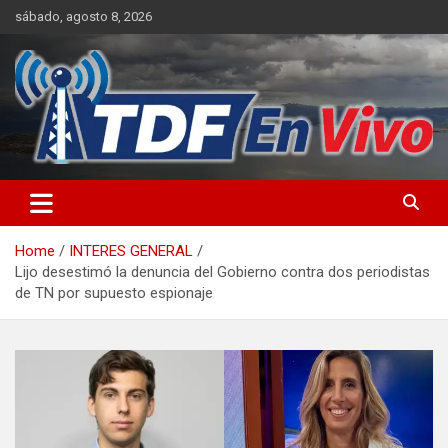
Skip
sábado, agosto 8, 2026
to
content
sitio web de noticias
Home
INTERES GENERAL
Lijo desestimó la denuncia del Gobierno contra dos periodistas
de TN por supuesto espionaje