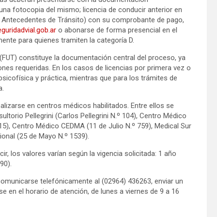
na fotocopia del mismo; licencia de conducir anterior en
e Antecedentes de Tránsito) con su comprobante de pago,
guridadvial.gob.ar
o abonarse de forma presencial en el
ente para quienes tramiten la categoría D.
 (FUT) constituye la documentación central del proceso, ya
iones requeridas. En los casos de licencias por primera vez o
 psicofísica y práctica, mientras que para los trámites de
a.
izarse en centros médicos habilitados. Entre ellos se
ultorio Pellegrini (Carlos Pellegrini N.º 104), Centro Médico
15), Centro Médico CEDMA (11 de Julio N.º 759), Medical Sur
onal (25 de Mayo N.º 1539).
r, los valores varían según la vigencia solicitada: 1 año
90).
comunicarse telefónicamente al (02964) 436263, enviar un
e en el horario de atención, de lunes a viernes de 9 a 16