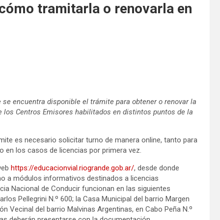
 cómo tramitarla o renovarla en
 se encuentra disponible el trámite para obtener o renovar la
de los Centros Emisores habilitados en distintos puntos de la
ámite es necesario solicitar turno de manera online, tanto para
o en los casos de licencias por primera vez.
 web
https://educacionvial.riogrande.gob.ar/
, desde donde
omo a módulos informativos destinados a licencias
cia Nacional de Conducir funcionan en las siguientes
los Pellegrini N.º 600; la Casa Municipal del barrio Margen
ión Vecinal del barrio Malvinas Argentinas, en Cabo Peña N.º
onas deberán presentarse con la documentación