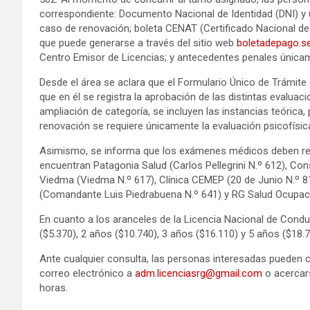
correspondiente: Documento Nacional de Identidad (DNI) y u
caso de renovación; boleta CENAT (Certificado Nacional d
que puede generarse a través del sitio web
boletadepago.se
Centro Emisor de Licencias; y antecedentes penales únicam
Desde el área se aclara que el Formulario Único de Trámite
que en él se registra la aprobación de las distintas evaluac
ampliación de categoría, se incluyen las instancias teórica,
renovación se requiere únicamente la evaluación psicofísic
Asimismo, se informa que los exámenes médicos deben real
encuentran Patagonia Salud (Carlos Pellegrini N.º 612), Cons
Viedma (Viedma N.º 617), Clínica CEMEP (20 de Junio N.º 8
(Comandante Luis Piedrabuena N.º 641) y RG Salud Ocupaci
En cuanto a los aranceles de la Licencia Nacional de Conduci
($5.370), 2 años ($10.740), 3 años ($16.110) y 5 años ($18.7
Ante cualquier consulta, las personas interesadas pueden 
correo electrónico a
adm.licenciasrg@gmail.com
o acercars
horas.