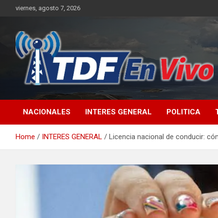
Skip
viernes, agosto 7, 2026
to
content
sitio web de noticias
NACIONALES
INTERES GENERAL
POLITICA
Home
INTERES GENERAL
Licencia nacional de conducir: có