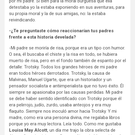
por mi padre. Si bien para la moral burguesa que ella
detestaba yo la estaba exponiendo en sus aventuras, para
su propia moral y la de sus amigas, no: la estaba
reivindicando.
-¿Te preguntaste cómo reaccionarían tus padres
frente a esta historia develada?
-Mi padre se moriría de risa, porque era un tipo con humor.
O sea, él buscaba el chiste y la risa en todo, se hubiera
muerto de risa, pero en el fondo también de espanto por el
detalle: Trotsky. Todos los grandes héroes de mi padre
eran todos héroes derrotados. Trotsky, la causa de
Malvinas, Manuel Ugarte, que era un historiador y un
pensador socialista e antiimperialista que no tuvo éxito. Él
siempre se apasionaba por las causas perdidas. Mi padre
se debe haber sentido identificado con Trotsky porque él
era pelirrojo, judío, zurdo, usaba anteojos y era muy
flaquito. Siempre nos inoculó amor hacia Trotsky. Y mi
madre, como era una persona divina, me regalaba libros
porque yo era muy lectora. Leía todo. Como me gustaba
Louisa May Alcott
, un día me trajo la obra selecta de