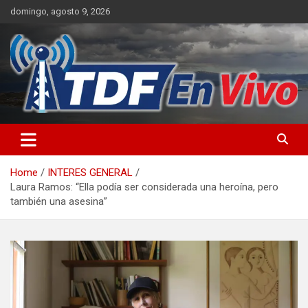
Skip
domingo, agosto 9, 2026
to
content
sitio web de noticias
Home
INTERES GENERAL
Laura Ramos: “Ella podía ser considerada una heroína, pero
también una asesina”