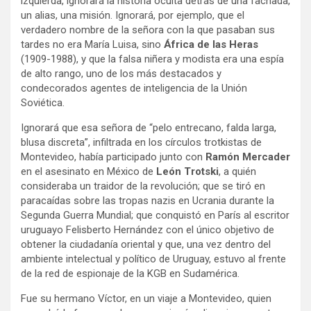
izquierda, ignorará la historia oculta detrás de una fachada,
un alias, una misión. Ignorará, por ejemplo, que el
verdadero nombre de la señora con la que pasaban sus
tardes no era María Luisa, sino
África de las Heras
(1909-1988), y que la falsa niñera y modista era una espía
de alto rango, uno de los más destacados y
condecorados agentes de inteligencia de la Unión
Soviética.
Ignorará que esa señora de “pelo entrecano, falda larga,
blusa discreta”, infiltrada en los círculos trotkistas de
Montevideo, había participado junto con
Ramón Mercader
en el asesinato en México de
León Trotski
, a quién
consideraba un traidor de la revolución; que se tiró en
paracaídas sobre las tropas nazis en Ucrania durante la
Segunda Guerra Mundial; que conquistó en París al escritor
uruguayo Felisberto Hernández con el único objetivo de
obtener la ciudadanía oriental y que, una vez dentro del
ambiente intelectual y político de Uruguay, estuvo al frente
de la red de espionaje de la KGB en Sudamérica.
Fue su hermano Víctor, en un viaje a Montevideo, quien