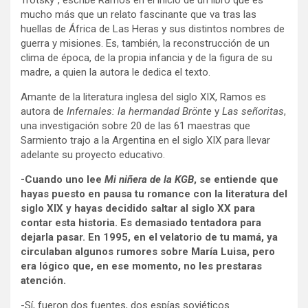
Trotsky”, escribe Ramos en el inicio de un libro que es
mucho más que un relato fascinante que va tras las
huellas de África de Las Heras y sus distintos nombres de
guerra y misiones. Es, también, la reconstrucción de un
clima de época, de la propia infancia y de la figura de su
madre, a quien la autora le dedica el texto.
Amante de la literatura inglesa del siglo XIX, Ramos es
autora de
Infernales: la hermandad Brönte
y
Las señoritas
,
una investigación sobre 20 de las 61 maestras que
Sarmiento trajo a la Argentina en el siglo XIX para llevar
adelante su proyecto educativo.
-Cuando uno lee
Mi niñera de la KGB
, se entiende que
hayas puesto en pausa tu romance con la literatura del
siglo XIX y hayas decidido saltar al siglo XX para
contar esta historia. Es demasiado tentadora para
dejarla pasar. En 1995, en el velatorio de tu mamá, ya
circulaban algunos rumores sobre María Luisa, pero
era lógico que, en ese momento, no les prestaras
atención.
-Sí, fueron dos fuentes, dos espías soviéticos