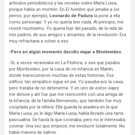
artículos periodísticos y las novelas sobre María Luisa,
porque había un montón. En
El hombre que amaba a los
perros
, por ejemplo,
Leonardo de Padura
la pone a ella
como personaje. Y yo no quería leer nada. Al principio, me
resistí muchísimo. Yo quería huir del pasado, de la vida de
mis padres, de sus amigos y amantes, de la revolución. Era
muy refractaria a volver a eso.
-Pero en algún momento decidís viajar a Montevideo.
-Sí, a veces veraneaba en La Pedrera, o sea que pasaba
por Montevideo, por la casa de mi infancia en Malvín,
donde transcurrieron muchas de estas historias. Ese
edificio tan simpático sigue en pie. Yo pasaba por la casa,
pero trataba de no detenerme. Y en uno de estos viajes
me detuve y ahí fue que me reencontré con una amiga de
la infancia, de la familia Benvenuto, que también fue muy
cooptada por la niñera. Ella guarda la asadera en la que
María Luisa, yo le digo María Luisa, había llevado una tarta
pascualina. Se hacía la que cocinaba, pero no le interesaba
cocinar. Una vez que empecé, me involucré totalmente. No
había manera de salirse.