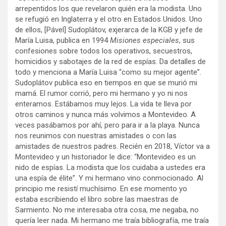
arrepentidos los que revelaron quién era la modista. Uno
se refugió en Inglaterra y el otro en Estados Unidos. Uno
de ellos, [Pável] Sudoplátov, exjerarca de la KGB y jefe de
María Luisa, publica en 1994
Misiones especiales
, sus
confesiones sobre todos los operativos, secuestros,
homicidios y sabotajes de la red de espías. Da detalles de
todo y menciona a María Luisa “como su mejor agente”.
Sudoplátov publica eso en tiempos en que se murió mi
mamá. El rumor corrió, pero mi hermano y yo ni nos
enteramos. Estábamos muy lejos. La vida te lleva por
otros caminos y nunca más volvimos a Montevideo. A
veces pasábamos por ahí, pero para ir a la playa. Nunca
nos reunimos con nuestras amistades o con las
amistades de nuestros padres. Recién en 2018, Víctor va a
Montevideo y un historiador le dice: “Montevideo es un
nido de espías. La modista que los cuidaba a ustedes era
una espía de élite”. Y mi hermano vino conmocionado. Al
principio me resistí muchísimo. En ese momento yo
estaba escribiendo el libro sobre las maestras de
Sarmiento. No me interesaba otra cosa, me negaba, no
quería leer nada. Mi hermano me traía bibliografía, me traía