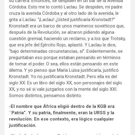
su carrera. Entonces, se despiden en un bar de la Avenida
Córdoba. Esto me lo contó Laclau. Se despiden, mi padre
cruza la avenida Córdoba y al otro lado de la avenida, le
grita a Laclau: “¡Laclau! ¿Usted justificaría Kronstadt?”
Kronstadt era un barco de unos marineros soviéticos que,
después de la Revolución, se alzaron pidiendo alguna
cuestión gremial, haciendo un reclamo, y a los que Trotsky,
que era jefe del Ejército Rojo, aplastó. Y Laclau le dice,
“bajo determinadas circunstancias, sí”. Evidentemente, se
preguntaban eso porque estaban pensando en términos
de tomar el poder. O sea, ellos están pensando en este
dilema. Y yo pienso que María Luisa justificaría, justificó
Kronstadt. Yo no justificaría Kronstadt. Pero ella es del
siglo XX. Es un libro del siglo XX, son personajes del siglo
XX, y no sé si vale juzgarlos con la mente del siglo XXI.
Somos distintos, pensamos distinto.
-El nombre que África eligió dentro de la KGB era
¨Patria”. Y su patria, finalmente, eran la URSS y la
revolución. En ese contexto, era lógico cualquier
justificación.