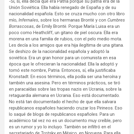
-Sí, sí, ella decía que era Patria porque su patria era de la
Unión Soviética. Ella había renegado de España y de su
nacionalidad española. Esto se cruza mucho con otro libro
mío,
Infernales
, sobre los hermanas Brontë y con
Cumbres
Borrascosas
, de Emily Brontë. Porque María Luisa era un
poco como Heathcliff, un gitano de piel oscura. Ella era
morena en una familia de rubios, con el pelo medio mota.
Les decía a los amigos que era hija ilegítima de una gitana.
Se deshizo de la nacionalidad española y adoptó la
soviética. Era un gran honor para un comunista en esa
época que le ofrecieran la nacionalidad. Ella la adoptó y
tomó este nombre, Patria. Entonces, sí, ella justificaba
Kronstadt. En esos términos, ella podía ser una heroína y
también una asesina. Pero en términos prácticos, se tiró
en paracaídas sobre las tropas nazis en Ucrania, sobre la
retaguardia alemana en Ucrania. Eso está documentado.
No está tan documentado el hecho de que ella salvara
republicanos españoles haciendo cruzar los Pirineos. Eso
lo saqué de blogs de republicanos españoles. Para un
académico tal vez no es un documento muy creíble, pero
es un rumor y yo lo incluyo. También se infiltró en el
secretariado de Trotsky en México, en Noruega. Para ella,