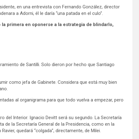
esidente, en una entrevista con Fernando González, director
ndenara a Adorni, él le daría “una patada en el culo”.
o la primera en oponerse a la estrategia de blindarlo,
bramiento de Santilli. Solo dieron por hecho que Santiago
sumir como jefa de Gabinete. Considera que está muy bien
ano.
untadas al organigrama para que todo vuelva a empezar, pero
ro del Interior. Ignacio Devitt será su segundo. La Secretaría
ta de la Secretaría General de la Presidencia, como en la
Ravier, quedará “colgada”, directamente, de Milei.