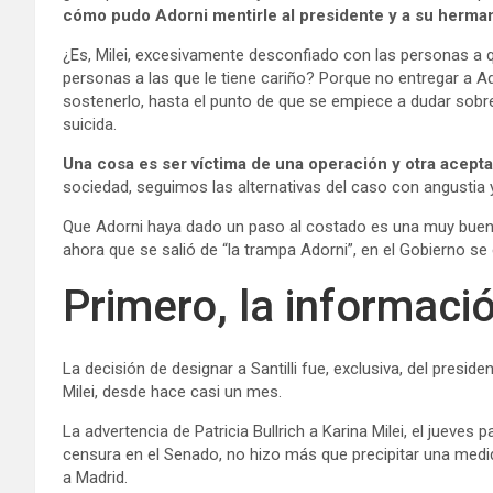
cómo pudo Adorni mentirle al presidente y a su herma
¿Es, Milei, excesivamente desconfiado con las personas a 
personas a las que le tiene cariño? Porque no entregar a A
sostenerlo, hasta el punto de que se empiece a dudar sobre
suicida.
Una cosa es ser víctima de una operación y otra acepta
sociedad, seguimos las alternativas del caso con angustia 
Que Adorni haya dado un paso al costado es una muy buena 
ahora que se salió de “la trampa Adorni”, en el Gobierno se 
Primero, la informaci
La decisión de designar a Santilli fue, exclusiva, del presid
Milei, desde hace casi un mes.
La advertencia de Patricia Bullrich a Karina Milei, el jueve
censura en el Senado, no hizo más que precipitar una medida
a Madrid.