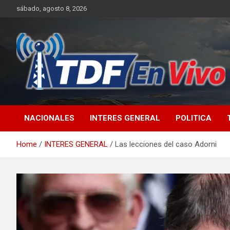
Skip
sábado, agosto 8, 2026
to
content
sitio web de noticias
NACIONALES
INTERES GENERAL
POLITICA
Home
INTERES GENERAL
Las lecciones del caso Adorni