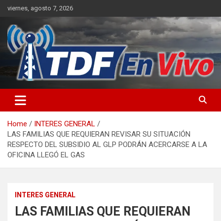
Skip
viernes, agosto 7, 2026
to
content
sitio web de noticias
Home
INTERES GENERAL
LAS FAMILIAS QUE REQUIERAN REVISAR SU SITUACIÓN
RESPECTO DEL SUBSIDIO AL GLP PODRÁN ACERCARSE A LA
OFICINA LLEGÓ EL GAS
INTERES GENERAL
LAS FAMILIAS QUE REQUIERAN