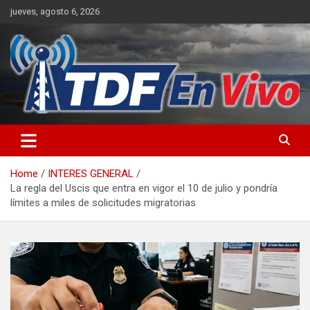
Skip
jueves, agosto 6, 2026
to
content
sitio web de noticias
Home
INTERES GENERAL
La regla del Uscis que entra en vigor el 10 de julio y pondría
límites a miles de solicitudes migratorias