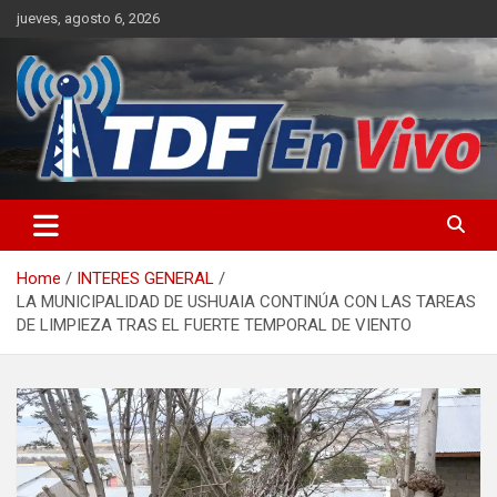
Skip
jueves, agosto 6, 2026
to
content
sitio web de noticias
Home
INTERES GENERAL
LA MUNICIPALIDAD DE USHUAIA CONTINÚA CON LAS TAREAS
DE LIMPIEZA TRAS EL FUERTE TEMPORAL DE VIENTO