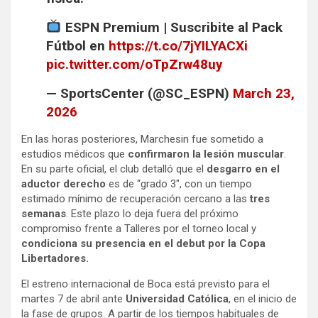
ESPN Premium | Suscribite al Pack
Fútbol en
https://t.co/7jYILYACXi
pic.twitter.com/oTpZrw48uy
— SportsCenter (@SC_ESPN)
March 23,
2026
En las horas posteriores, Marchesin fue sometido a
estudios médicos que
confirmaron la lesión muscular
.
En su parte oficial, el club detalló que el
desgarro en el
aductor derecho
es de “grado 3″, con un tiempo
estimado mínimo de recuperación cercano a las
tres
semanas
. Este plazo lo deja fuera del próximo
compromiso frente a Talleres por el torneo local y
condiciona su presencia en el debut por la Copa
Libertadores.
El estreno internacional de Boca está previsto para el
martes 7 de abril ante
Universidad Católica
, en el inicio de
la fase de grupos. A partir de los tiempos habituales de