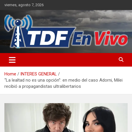
Skip
viernes, agosto 7, 2026
to
content
sitio web de noticias
Home
INTERES GENERAL
“La lealtad no es una opción”: en medio del caso Adorni, Milei
recibió a propagandistas ultralibertarios