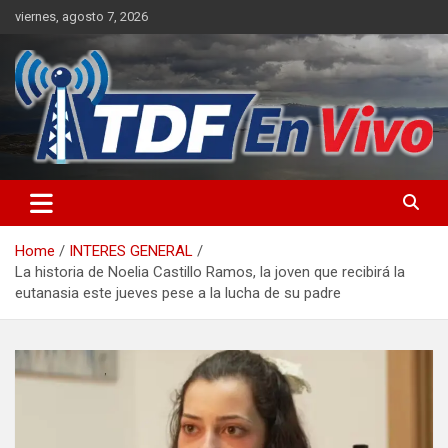
Skip
viernes, agosto 7, 2026
to
content
sitio web de noticias
Home
INTERES GENERAL
La historia de Noelia Castillo Ramos, la joven que recibirá la
eutanasia este jueves pese a la lucha de su padre