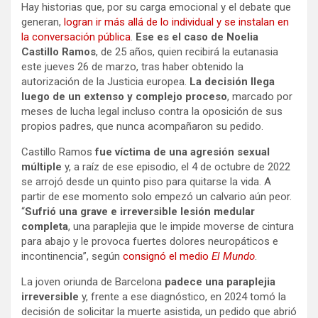
Hay historias que, por su carga emocional y el debate que
generan,
logran ir más allá de lo individual y se instalan en
la conversación pública
.
Ese es el caso de Noelia
Castillo Ramos
, de 25 años, quien recibirá la eutanasia
este jueves 26 de marzo, tras haber obtenido la
autorización de la Justicia europea.
La decisión llega
luego de un extenso y complejo proceso
, marcado por
meses de lucha legal incluso contra la oposición de sus
propios padres, que nunca acompañaron su pedido.
Castillo Ramos
fue víctima de una agresión sexual
múltiple
y, a raíz de ese episodio, el 4 de octubre de 2022
se arrojó desde un quinto piso para quitarse la vida. A
partir de ese momento solo empezó un calvario aún peor.
“
Sufrió una grave e irreversible lesión medular
completa
, una paraplejia que le impide moverse de cintura
para abajo y le provoca fuertes dolores neuropáticos e
incontinencia”, según
consignó el medio
El Mundo
.
La joven oriunda de Barcelona
padece una paraplejia
irreversible
y, frente a ese diagnóstico, en 2024 tomó la
decisión de solicitar la muerte asistida, un pedido que abrió