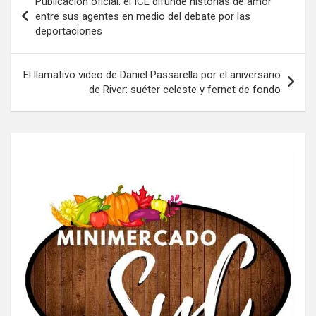
Publicación oficial: el ICE difunde historias de amor
de
entre sus agentes en medio del debate por las
deportaciones
entradas
El llamativo video de Daniel Passarella por el aniversario
de River: suéter celeste y fernet de fondo