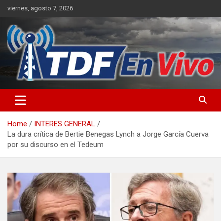
Skip
viernes, agosto 7, 2026
to
content
sitio web de noticias
Home
INTERES GENERAL
La dura crítica de Bertie Benegas Lynch a Jorge García Cuerva
por su discurso en el Tedeum