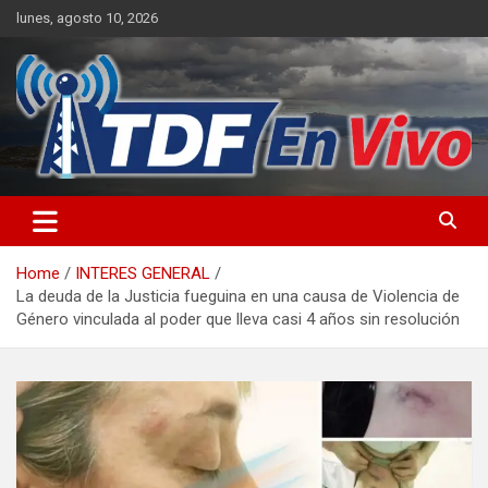
Skip
lunes, agosto 10, 2026
to
content
sitio web de noticias
Home
INTERES GENERAL
La deuda de la Justicia fueguina en una causa de Violencia de
Género vinculada al poder que lleva casi 4 años sin resolución