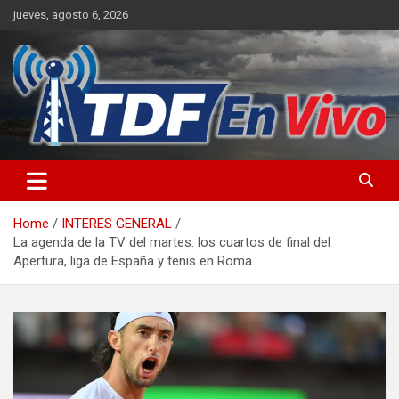
Skip
jueves, agosto 6, 2026
to
content
sitio web de noticias
Home
INTERES GENERAL
La agenda de la TV del martes: los cuartos de final del
Apertura, liga de España y tenis en Roma