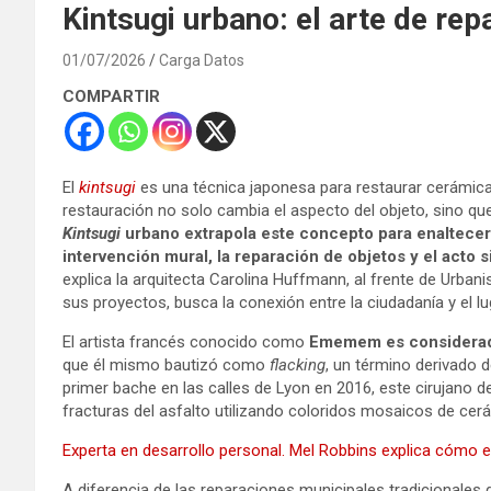
Kintsugi urbano: el arte de rep
01/07/2026
Carga Datos
COMPARTIR
El
kintsugi
es una técnica japonesa para restaurar cerámica
restauración no solo cambia el aspecto del objeto, sino que 
Kintsugi
urbano extrapola este concepto para enaltecer u
intervención mural, la reparación de objetos y el acto 
explica la arquitecta Carolina Huffmann, al frente de Urbani
sus proyectos, busca la conexión entre la ciudadanía y el l
El artista francés conocido como
Ememem es considerado
que él mismo bautizó como
flacking
, un término derivado 
primer bache en las calles de Lyon en 2016, este cirujano de
fracturas del asfalto utilizando coloridos mosaicos de cer
Experta en desarrollo personal. Mel Robbins explica cómo
A diferencia de las reparaciones municipales tradicionales