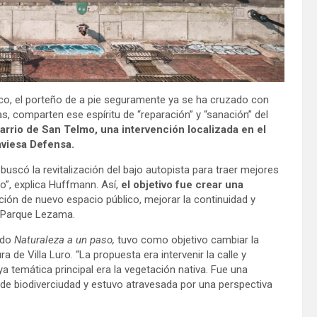
co, el porteño de a pie seguramente ya se ha cruzado con
s, comparten ese espíritu de “reparación” y “sanación” del
barrio de San Telmo, una intervención localizada en el
aviesa Defensa.
buscó la revitalización del bajo autopista para traer mejores
io”, explica Huffmann. Así,
el objetivo fue crear una
ación de nuevo espacio público, mejorar la continuidad y
el Parque Lezama.
ado
Naturaleza a un paso,
tuvo como objetivo cambiar la
a de Villa Luro. “La propuesta era intervenir la calle y
ya temática principal era la vegetación nativa. Fue una
a de biodiverciudad y estuvo atravesada por una perspectiva