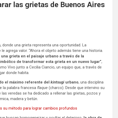
arar las grietas de Buenos Aires
, donde una grieta representa una oportunidad. La
le agrega valor. “Ahora el objeto además tiene una historia.
na grieta en el paisaje urbano a través de la
simbólico de transformar esta grieta en un nuevo lugar”
,
smo Vivo junto a Cecilia Ciancio, un equipo que, a través de
ugar donde habita.
 el máximo referente del
kintsugi
urbano
, una disciplina
de la palabra francesa
flaque
(charco). Desde que intervino su
 las veredas se ha dedicado a rellenar las grietas, pozos y
ámica, madera y betún.
 es su método para lograr cambios profundos
 que buscan homogeneizar y ocultar el deterioro,
la obra de