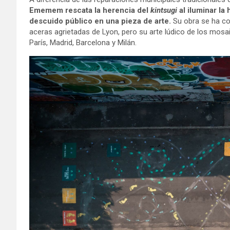
Ememem rescata la herencia del
kintsugi
al iluminar la
descuido público en una pieza de arte.
Su obra se ha co
aceras agrietadas de Lyon, pero su arte lúdico de los mos
París, Madrid, Barcelona y Milán.