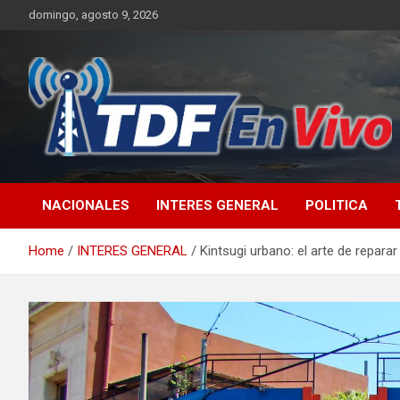
Skip
domingo, agosto 9, 2026
to
content
sitio web de noticias
NACIONALES
INTERES GENERAL
POLITICA
Home
INTERES GENERAL
Kintsugi urbano: el arte de repara