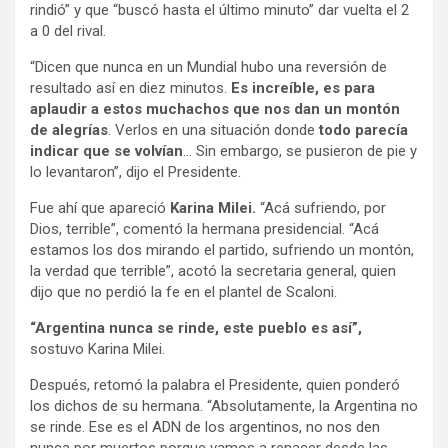
rindió” y que “buscó hasta el último minuto” dar vuelta el 2
a 0 del rival.
“Dicen que nunca en un Mundial hubo una reversión de
resultado así en diez minutos.
Es increíble, es para
aplaudir a estos muchachos que nos dan un montón
de alegrías
. Verlos en una situación donde
todo parecía
indicar que se volvían
… Sin embargo, se pusieron de pie y
lo levantaron”, dijo el Presidente.
Fue ahí que apareció
Karina Milei.
“Acá sufriendo, por
Dios, terrible”, comentó la hermana presidencial. “Acá
estamos los dos mirando el partido, sufriendo un montón,
la verdad que terrible”, acotó la secretaria general, quien
dijo que no perdió la fe en el plantel de Scaloni.
“Argentina nunca se rinde, este pueblo es así”,
sostuvo Karina Milei.
Después, retomó la palabra el Presidente, quien ponderó
los dichos de su hermana. “Absolutamente, la Argentina no
se rinde. Ese es el ADN de los argentinos, no nos den
nunca por muertos porque vamos a renacer desde las