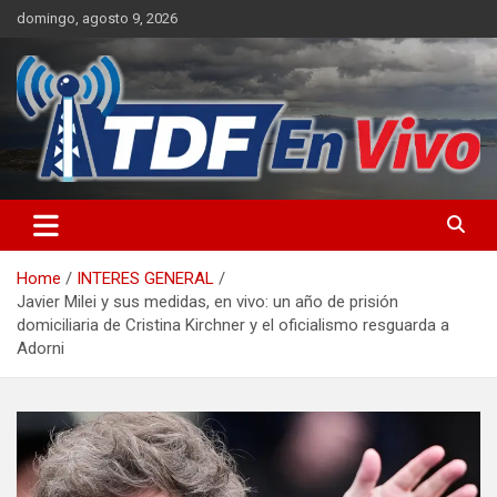
Skip
domingo, agosto 9, 2026
to
content
sitio web de noticias
Home
INTERES GENERAL
Javier Milei y sus medidas, en vivo: un año de prisión
domiciliaria de Cristina Kirchner y el oficialismo resguarda a
Adorni