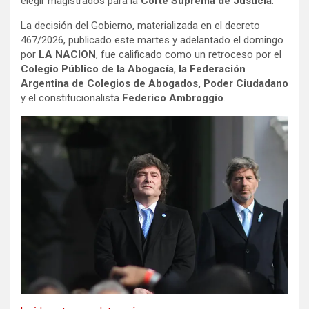
elegir magistrados para la
Corte Suprema de Justicia
.
La decisión del Gobierno, materializada en el decreto
467/2026, publicado este martes y adelantado el domingo
por
LA NACION
, fue calificado como un retroceso por el
Colegio Público de la Abogacía
,
la Federación
Argentina de Colegios de Abogados, Poder Ciudadano
y el constitucionalista
Federico Ambroggio
.