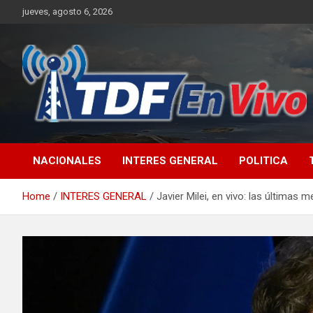
Skip
jueves, agosto 6, 2026
to
content
sitio web de noticias
NACIONALES
INTERES GENERAL
POLITICA
Home
INTERES GENERAL
Javier Milei, en vivo: las últimas 