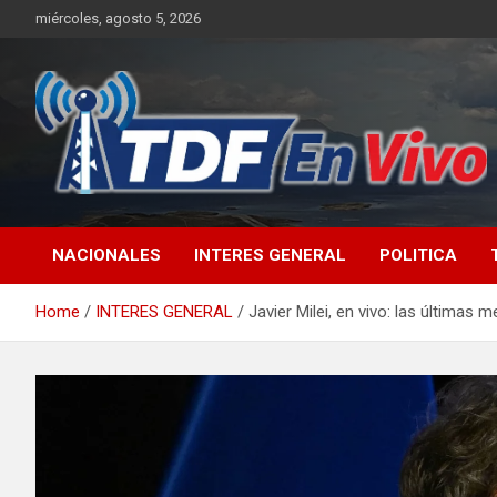
Skip
miércoles, agosto 5, 2026
to
content
sitio web de noticias
NACIONALES
INTERES GENERAL
POLITICA
Home
INTERES GENERAL
Javier Milei, en vivo: las últimas 