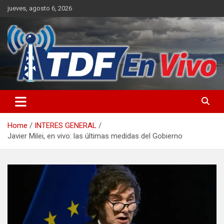
Skip
jueves, agosto 6, 2026
to
content
sitio web de noticias
Home
INTERES GENERAL
Javier Milei, en vivo: las últimas medidas del Gobierno