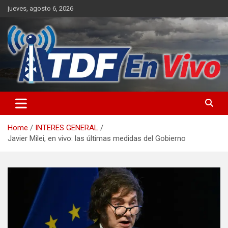
Skip
jueves, agosto 6, 2026
to
content
sitio web de noticias
Home
INTERES GENERAL
Javier Milei, en vivo: las últimas medidas del Gobierno