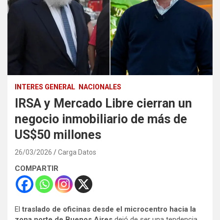
INTERES GENERAL
NACIONALES
IRSA y Mercado Libre cierran un
negocio inmobiliario de más de
US$50 millones
26/03/2026
Carga Datos
COMPARTIR
El
traslado de oficinas desde el microcentro hacia la
zona norte de Buenos Aires
dejó de ser una tendencia