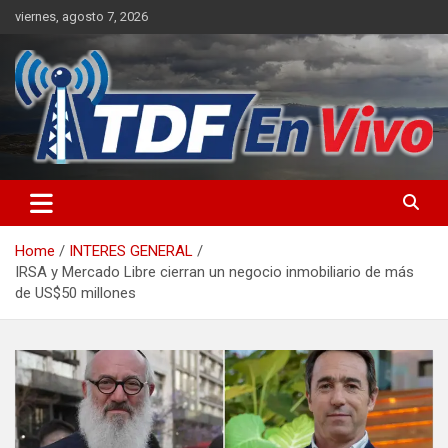
Skip
viernes, agosto 7, 2026
to
content
sitio web de noticias
Home
INTERES GENERAL
IRSA y Mercado Libre cierran un negocio inmobiliario de más
de US$50 millones