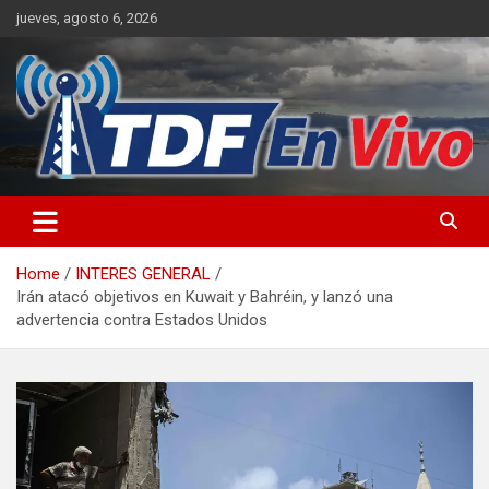
Skip
jueves, agosto 6, 2026
to
content
sitio web de noticias
Home
INTERES GENERAL
Irán atacó objetivos en Kuwait y Bahréin, y lanzó una
advertencia contra Estados Unidos