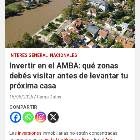
INTERES GENERAL
NACIONALES
Invertir en el AMBA: qué zonas
debés visitar antes de levantar tu
próxima casa
15/05/2026
Carga Datos
COMPARTIR
Las
inversiones
inmobiliarias no están concentradas
solamente en la
ciudad de Buenos Aires
. En el
Área