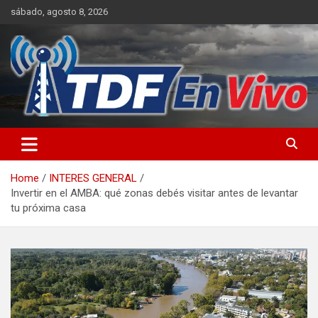
Skip
sábado, agosto 8, 2026
to
content
sitio web de noticias
Home
INTERES GENERAL
Invertir en el AMBA: qué zonas debés visitar antes de levantar
tu próxima casa