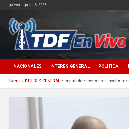
Skip
jueves, agosto 6, 2026
to
content
sitio web de noticias
NACIONALES
INTERES GENERAL
POLITICA
Home
INTERES GENERAL
Imputado reconoció el asalto al r