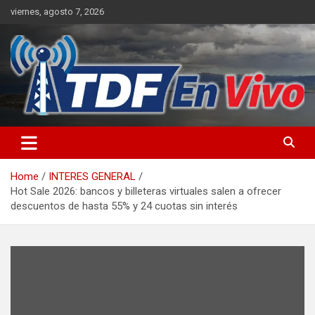
Skip
viernes, agosto 7, 2026
to
content
sitio web de noticias
Home
INTERES GENERAL
Hot Sale 2026: bancos y billeteras virtuales salen a ofrecer
descuentos de hasta 55% y 24 cuotas sin interés