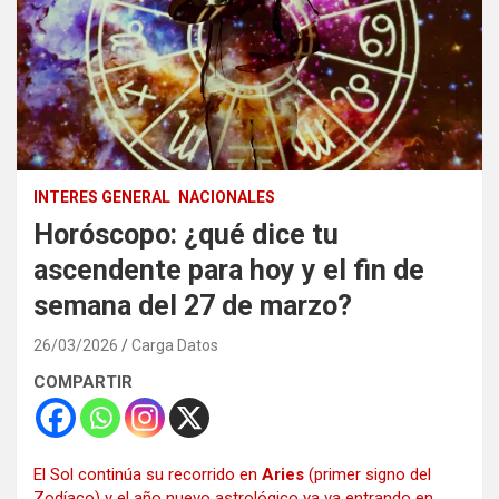
INTERES GENERAL
NACIONALES
Horóscopo: ¿qué dice tu
ascendente para hoy y el fin de
semana del 27 de marzo?
26/03/2026
Carga Datos
COMPARTIR
El Sol continúa su recorrido en
Aries
(primer signo del
Zodíaco) y el año nuevo astrológico ya va entrando en