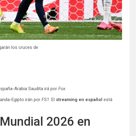
ugarán los cruces de
España-Arabia Saudita irá por
Fox
.
landa-Egipto irán por
FS1
. El
streaming en español
está
l Mundial 2026 en