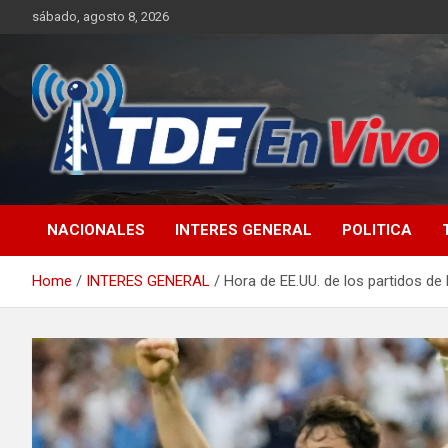
Skip
sábado, agosto 8, 2026
to
content
sitio web de noticias
NACIONALES
INTERES GENERAL
POLITICA
Home
INTERES GENERAL
Hora de EE.UU. de los partidos de