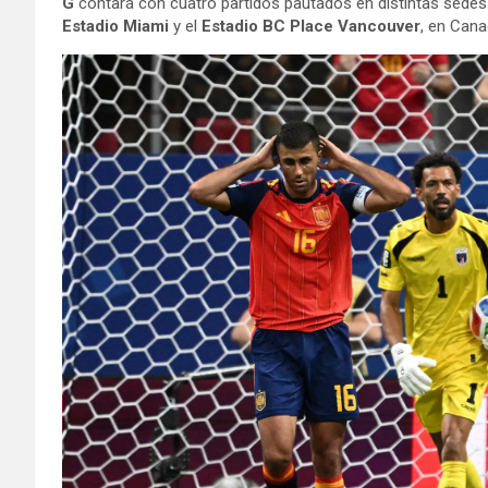
G
contará con cuatro partidos pautados en distintas sede
Estadio Miami
y el
Estadio BC Place Vancouver
, en Cana