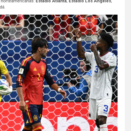
s norteamericanas:
Estadio Atlanta
,
Estadio Los Ángeles
,
dá.