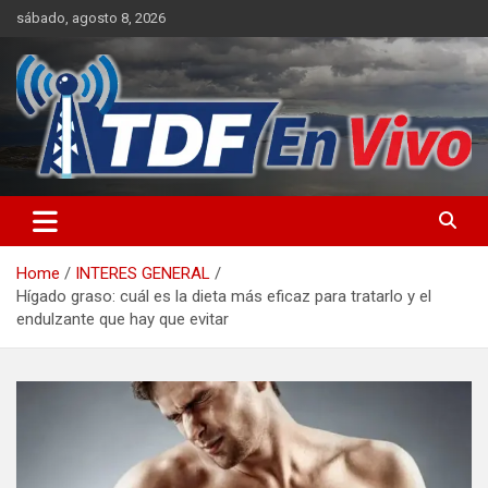
Skip
sábado, agosto 8, 2026
to
content
sitio web de noticias
Home
INTERES GENERAL
Hígado graso: cuál es la dieta más eficaz para tratarlo y el
endulzante que hay que evitar