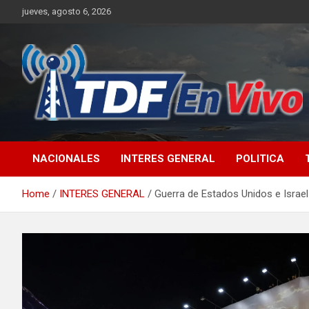
Skip
jueves, agosto 6, 2026
to
content
sitio web de noticias
NACIONALES
INTERES GENERAL
POLITICA
Home
INTERES GENERAL
Guerra de Estados Unidos e Israel 