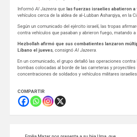
Informó
Al Jazeera
que
las fuerzas israelíes abatieron a
vehículos cerca de la aldea de al-Lubban Asharqiya, en la C
Según un comunicado del ejército israelí, las tropas afirmar
contra vehículos que pasaban y abrieron fuego, matando a 
Hezbollah afirmó que sus combatientes lanzaron múltipl
Líbano el jueves
, consignó
Al Jazeera.
En un comunicado, el grupo detalló las operaciones contra l
bombas colocadas al borde de las carreteras y proyectiles d
concentraciones de soldados y vehículos militares israelíes 
COMPARTIR
Navegación
Emilia Mazer nos presenta a su hija Uma, que