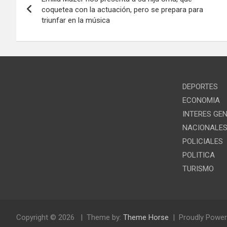
de
coquetea con la actuación, pero se prepara para
triunfar en la música
entradas
DEPORTES
ECONOMIA
INTERES GE
NACIONALE
POLICIALES
POLITICA
TURISMO
Copyright © 2026
Theme by:
Theme Horse
Proudly Power