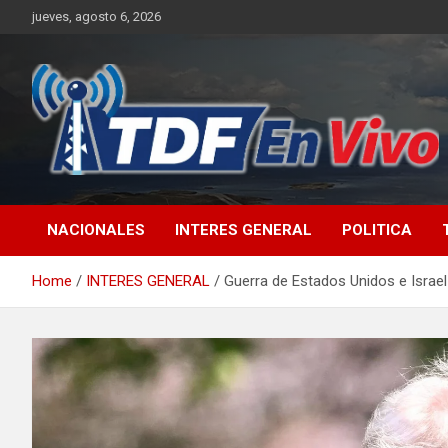
Skip
jueves, agosto 6, 2026
to
content
sitio web de noticias
NACIONALES
INTERES GENERAL
POLITICA
Home
INTERES GENERAL
Guerra de Estados Unidos e Israel