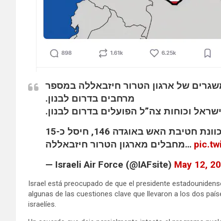
שגרים של ארגון הטרור חיזבאללה במספר
מרחבים בדרום לבנון.
שראל וכוחות צה”ל הפועלים בדרום לבנון
כמו כן, לאורך היממה האחרונה חיל-האוויר בהכוונת חטיבת האש באוגדה 146, חיסל כ-15
מחבלים מארגון הטרור חיזבאללה…
pic.t
— Israeli Air Force (@IAFsite)
May 12, 2
Israel está preocupado de que el presidente estadounidens
algunas de las cuestiones clave que llevaron a los dos paíse
israelíes.