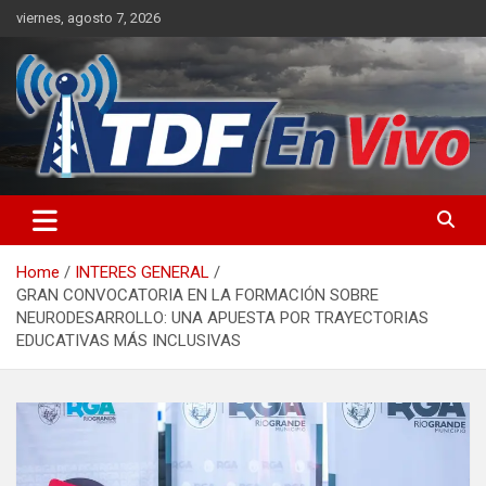
Skip
viernes, agosto 7, 2026
to
content
sitio web de noticias
Home
INTERES GENERAL
GRAN CONVOCATORIA EN LA FORMACIÓN SOBRE
NEURODESARROLLO: UNA APUESTA POR TRAYECTORIAS
EDUCATIVAS MÁS INCLUSIVAS