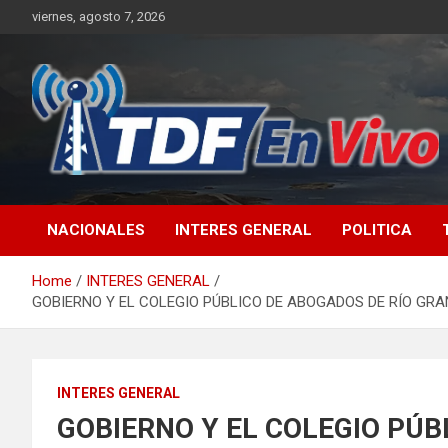
Skip
viernes, agosto 7, 2026
to
content
sitio web de noticias
NACIONALES
INTERES GENERAL
POLITICA
Home
INTERES GENERAL
GOBIERNO Y EL COLEGIO PÚBLICO DE ABOGADOS DE RÍO G
INTERES GENERAL
GOBIERNO Y EL COLEGIO PÚB