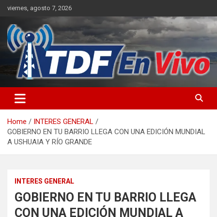
Skip
viernes, agosto 7, 2026
to
content
sitio web de noticias
Home
INTERES GENERAL
GOBIERNO EN TU BARRIO LLEGA CON UNA EDICIÓN MUNDIAL
A USHUAIA Y RÍO GRANDE
INTERES GENERAL
GOBIERNO EN TU BARRIO LLEGA
CON UNA EDICIÓN MUNDIAL A