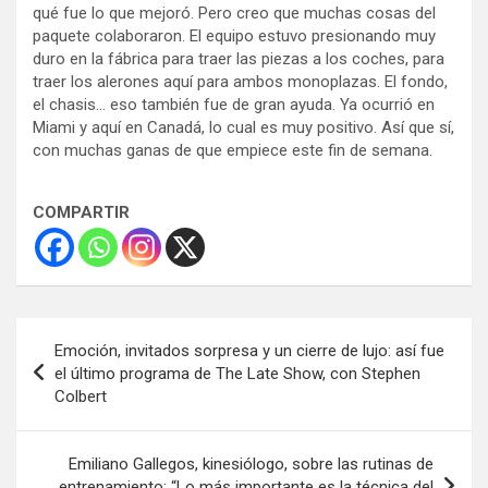
qué fue lo que mejoró. Pero creo que muchas cosas del
paquete colaboraron. El equipo estuvo presionando muy
duro en la fábrica para traer las piezas a los coches, para
traer los alerones aquí para ambos monoplazas. El fondo,
el chasis… eso también fue de gran ayuda. Ya ocurrió en
Miami y aquí en Canadá, lo cual es muy positivo. Así que sí,
con muchas ganas de que empiece este fin de semana.
COMPARTIR
Navegación
Emoción, invitados sorpresa y un cierre de lujo: así fue
de
el último programa de The Late Show, con Stephen
Colbert
entradas
Emiliano Gallegos, kinesiólogo, sobre las rutinas de
entrenamiento: “Lo más importante es la técnica del