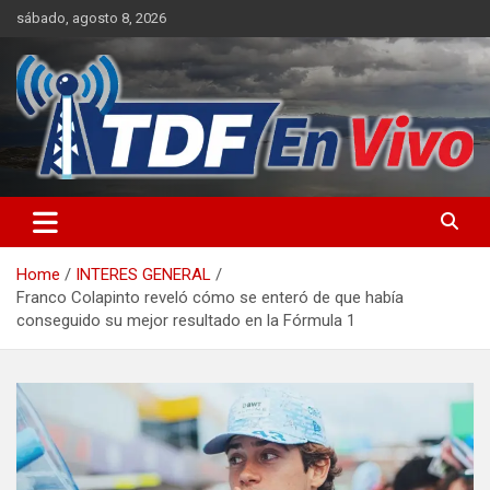
Skip
sábado, agosto 8, 2026
to
content
sitio web de noticias
Home
INTERES GENERAL
Franco Colapinto reveló cómo se enteró de que había
conseguido su mejor resultado en la Fórmula 1