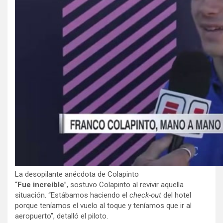
La desopilante anécdota de Colapinto
“
Fue increíble
”, sostuvo Colapinto al revivir aquella
situación. “Estábamos haciendo el
check-out
del hotel
porque teníamos el vuelo al toque y teníamos que ir al
aeropuerto”, detalló el piloto.