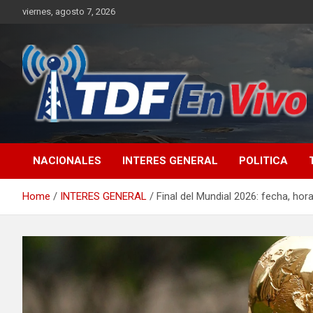
Skip
viernes, agosto 7, 2026
to
content
sitio web de noticias
NACIONALES
INTERES GENERAL
POLITICA
Home
INTERES GENERAL
Final del Mundial 2026: fecha, hor