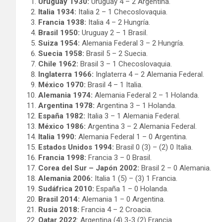
Uruguay 1930:
Uruguay 4 – 2 Argentina.
Italia 1934:
Italia 2 – 1 Checoslovaquia.
Francia 1938:
Italia 4 – 2 Hungría.
Brasil 1950:
Uruguay 2 – 1 Brasil.
Suiza 1954:
Alemania Federal 3 – 2 Hungría.
Suecia 1958:
Brasil 5 – 2 Suecia.
Chile 1962:
Brasil 3 – 1 Checoslovaquia.
Inglaterra 1966:
Inglaterra 4 – 2 Alemania Federal.
México 1970:
Brasil 4 – 1 Italia.
Alemania 1974:
Alemania Federal 2 – 1 Holanda.
Argentina 1978:
Argentina 3 – 1 Holanda.
España 1982:
Italia 3 – 1 Alemania Federal.
México 1986:
Argentina 3 – 2 Alemania Federal.
Italia 1990:
Alemania Federal 1 – 0 Argentina.
Estados Unidos 1994:
Brasil 0 (3) – (2) 0 Italia.
Francia 1998:
Francia 3 – 0 Brasil.
Corea del Sur – Japón 2002:
Brasil 2 – 0 Alemania.
Alemania 2006:
Italia 1 (5) – (3) 1 Francia.
Sudáfrica 2010:
España 1 – 0 Holanda.
Brasil 2014:
Alemania 1 – 0 Argentina.
Rusia 2018:
Francia 4 – 2 Croacia.
Qatar 2022
: Argentina (4) 3-3 (2) Francia.