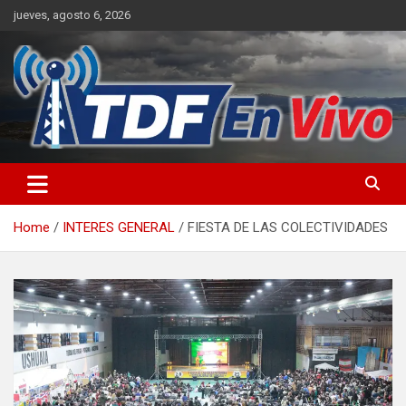
Skip
jueves, agosto 6, 2026
to
content
sitio web de noticias
Home
INTERES GENERAL
FIESTA DE LAS COLECTIVIDADES