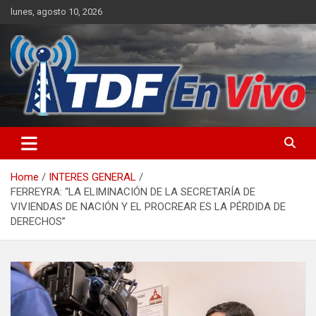
Skip
lunes, agosto 10, 2026
to
content
sitio web de noticias
Home
INTERES GENERAL
FERREYRA: “LA ELIMINACIÓN DE LA SECRETARÍA DE
VIVIENDAS DE NACIÓN Y EL PROCREAR ES LA PÉRDIDA DE
DERECHOS”