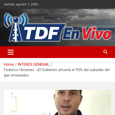
Skip
viernes, agosto 7, 2026
to
content
sitio web de noticias
Home
INTERES GENERAL
Federico Giménez: «El Gobierno afronta el 95% del subsidio del
gas envasado»